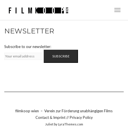
Toggl
Naviga
NEWSLETTER
Subscribe to our newsletter:
filmkoop wien
–
Verein zur Förderung unabhängigen Films
Contact & Imprint
//
Privacy Policy
Juliet
by LyraThemes.com